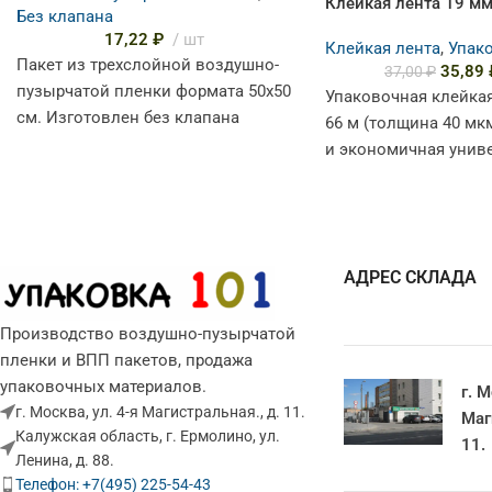
Клейкая лента 19 м
Без клапана
17,22
₽
шт
Клейкая лента
,
Упак
Пакет из трехслойной воздушно-
35,89
37,00
₽
пузырчатой пленки формата 50х50
Упаковочная клейкая
см. Изготовлен без клапана
66 м (толщина 40 мк
(открытый тип) — это позволяет
и экономичная унив
легко вкладывать предметы
клейкая лента для р
любой
бытовых и
АДРЕС СКЛАДА
Производство воздушно-пузырчатой
пленки и ВПП пакетов, продажа
упаковочных материалов.
г. М
г. Москва, ул. 4-я Магистральная., д. 11.
Маг
Калужская область, г. Ермолино, ул.
11.
Ленина, д. 88.
Телефон: +7(495) 225-54-43