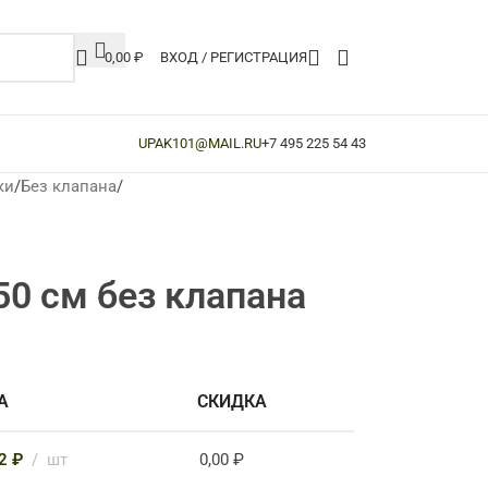
0,00
₽
ВХОД / РЕГИСТРАЦИЯ
UPAK101@MAIL.RU
+7 495 225 54 43
ки
/
Без клапана
/
50 см без клапана
А
СКИДКА
22
₽
шт
0,00
₽