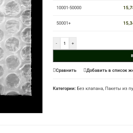
рт
10001-50000
15,
50001+
15,
-
+
Сравнить
Добавить в список ж
Категории:
Без клапана
,
Пакеты из п