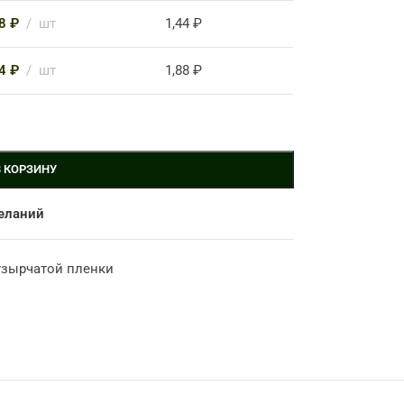
78
₽
шт
1,44
₽
34
₽
шт
1,88
₽
В КОРЗИНУ
еланий
узырчатой пленки