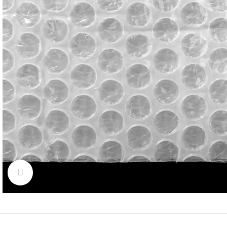
Трехслойная
2-й со
Диспенсеры для стрейч
С большим пузырем
пленки
Нажмите, чтобы увеличить