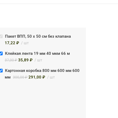
Пакет ВПП, 50 х 50 см без клапана
17,22
₽
шт
Клейкая лента 19 мм 40 мкм 66 м
35,89
₽
шт
37,00
₽
Картонная коробка 800 мм 600 мм 600
мм
291,00
₽
шт
300,00
₽