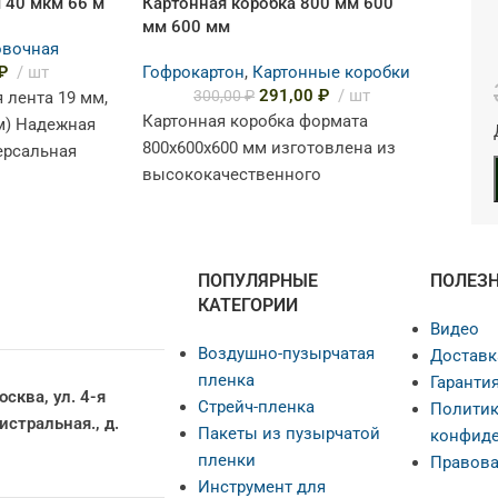
Картонная коробка 800 мм 600
м 40 мкм 66 м
мм 600 мм
овочная
Гофрокартон
,
Картонные коробки
₽
шт
291,00
₽
шт
300,00
₽
 лента 19 мм,
Картонная коробка формата
м) Надежная
800х600х600 мм изготовлена из
ерсальная
высококачественного
ешения
трехслойного гофрокартона марки
Т24. Это оптимальное решение
для упаковки крупногабаритных и
ПОПУЛЯРНЫЕ
ПОЛЕЗ
тяжелых
КАТЕГОРИИ
Видео
Воздушно-пузырчатая
Доставк
пленка
Гарантия
осква, ул. 4-я
Стрейч-пленка
Политик
истральная., д.
Пакеты из пузырчатой
конфиде
пленки
Правова
Инструмент для