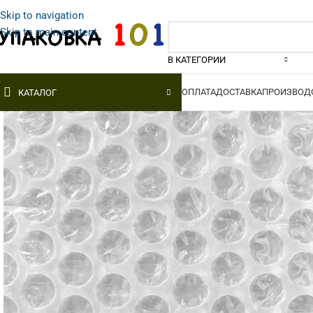
Skip to navigation
Skip to main content
В КАТЕГОРИИ
ОПЛАТА
ДОСТАВКА
ПРОИЗВОД
КАТАЛОГ
ВОЗДУШНО-
СТРЕЙЧ-ПЛЕНКА
ПОЛИ
ПУЗЫРЧАТАЯ ПЛЕНКА
ПЛЕН
Ручная
Двухслойная
1-й со
Машинная