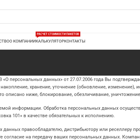
РАСЧЕТ СТОИМОСТИ ПАКЕТОВ
СТВО
О КОМПАНИИ
КАЛЬКУЛЯТОР
КОНТАКТЫ
«О персональных данных» от 27.07.2006 года Вы подтверждае
 накопление, хранение, уточнение (обновление, изменение), 
это описано ниже, блокирование, обезличивание, уничтожени
аемой информации. Обработка персональных данных осущест
ковка 101» в качестве обязательных к исполнению.
ЭТИЛЕНОВАЯ
КА
х данных правообладателю, дистрибьютору или реселлеру пр
рт
е согласие на передачу ваших персональных данных. Компани