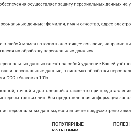
рт
 обеспечения осуществляет защиту персональных данных на 
рсональные данные: фамилия, имя и отчество, адрес электр
е в любой момент отозвать настоящее согласие, направив пи
огласия на обработку персональных данных».
персональных данных влечёт за собой удаление Вашей учётно
их ваши персональные данные, в системах обработки персона
ми ООО «Упаковка 101».
полной, точной и достоверной, а также что при представле
интересы третьих лиц. Вся представленная информация запо
нения персональных данных, если иное не предусмотрено зак
ПОПУЛЯРНЫЕ
ПОЛЕЗ
КАТЕГОРИИ