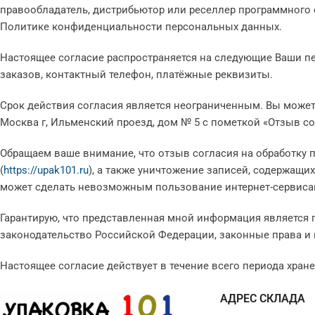
Трехслойная
2-й со
правообладатель, дистрибьютор или реселлер программного
Диспенсеры для стрейч
Политике конфиденциальности персональных данных.
С большим пузырем
пленки
Настоящее согласие распространяется на следующие Ваши пе
заказов, контактный телефон, платёжные реквизиты.
Срок действия согласия является неограниченным. Вы может
Москва г, Ильменский проезд, дом № 5 с пометкой «Отзыв с
Обращаем ваше внимание, что отзыв согласия на обработку 
(
https://upak101.ru
), а также уничтожение записей, содержащ
может сделать невозможным пользование интернет-сервиса
Гарантирую, что представленная мной информация является 
законодательство Российской Федерации, законные права и 
Настоящее согласие действует в течение всего периода хра
АДРЕС СКЛАДА