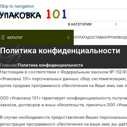
Skip to navigation
Skip to main content
В КАТЕГОРИИ
ОПЛАТА
ДОСТАВКА
ПРОИЗВОД
КАТАЛОГ
Политика конфиденциальности
Главная
/
Политика конфиденциальности
Настоящим в соответствии с Федеральным законом № 152-ФЗ 
«Упаковка 101» персональных данных: сбор, систематизацию,
целях продажи программного обеспечения на Ваше имя, как 
ООО «Упаковка 101» гарантирует конфиденциальность получ
заказов, договоров и иных обязательств, принятых ООО «Упа
ВОЗДУШНО-
СТРЕЙЧ-ПЛЕНКА
ПОЛИ
ПУЗЫРЧАТАЯ ПЛЕНКА
ПЛЕН
Ручная
В случае необходимости предоставления Ваших персональны
Двухслойная
1-й со
регистрации программного обеспечения на ваше имя, вы даёт
Машинная