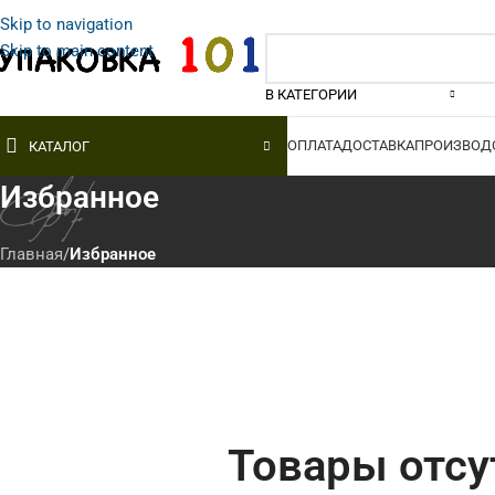
Skip to navigation
Skip to main content
В КАТЕГОРИИ
ОПЛАТА
ДОСТАВКА
ПРОИЗВОД
КАТАЛОГ
Избранное
Главная
/
Избранное
ВОЗДУШНО-
СТРЕЙЧ-ПЛЕНКА
ПОЛИ
ПУЗЫРЧАТАЯ ПЛЕНКА
ПЛЕН
Ручная
Товары отсу
Двухслойная
1-й со
Машинная