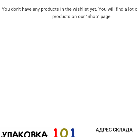
Трехслойная
2-й со
Диспенсеры для стрейч
You don't have any products in the wishlist yet. You will find a lot o
С большим пузырем
пленки
products on our "Shop" page.
АДРЕС СКЛАДА