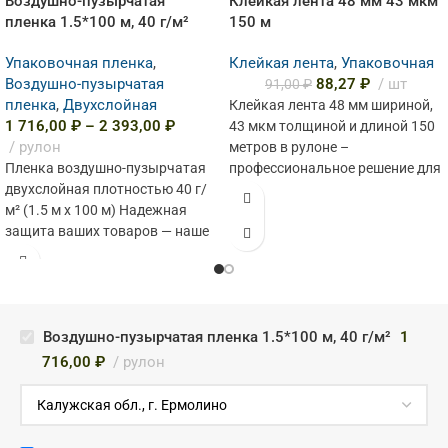
Воздушно-пузырчатая
Клейкая лента 48 мм 43 мкм
пленка 1.5*100 м, 40 г/м²
150 м
Упаковочная пленка
,
Клейкая лента
,
Упаковочная
Воздушно-пузырчатая
88,27
₽
шт
91,00
₽
пленка
,
Двухслойная
Клейкая лента 48 мм шириной,
1 716,00
₽
–
2 393,00
₽
43 мкм толщиной и длиной 150
рулон
метров в рулоне –
Пленка воздушно-пузырчатая
профессиональное решение для
двухслойная плотностью 40 г/
бизнеса и
м² (1.5 м x 100 м) Надежная
защита ваших товаров — наше
главное правило!
Представляем
Воздушно-пузырчатая пленка 1.5*100 м, 40 г/м²
1
716,00
₽
рулон