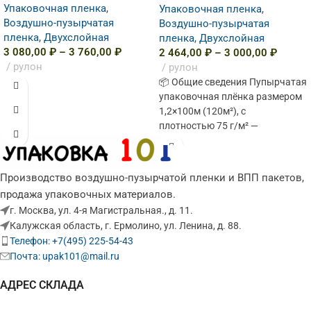
Упаковочная пленка
,
Упаковочная пленка
,
Воздушно-пузырчатая
Воздушно-пузырчатая
пленка
,
Двухслойная
пленка
,
Двухслойная
3 080,00
₽
–
3 760,00
₽
2 464,00
₽
–
3 000,00
₽
рулон
рулон
📦 Общие сведения Пупырчатая
упаковочная плёнка размером
1,2×100м (120м²), с
плотностью 75 г/м² —
универсальное решение для
надёжной амортизации и
защиты товаров
Производство воздушно-пузырчатой пленки и ВПП пакетов,
продажа упаковочных материалов.
г. Москва, ул. 4-я Магистральная., д. 11.
Калужская область, г. Ермолино, ул. Ленина, д. 88.
Телефон: +7(495) 225-54-43
Почта: upak101@mail.ru
АДРЕС СКЛАДА