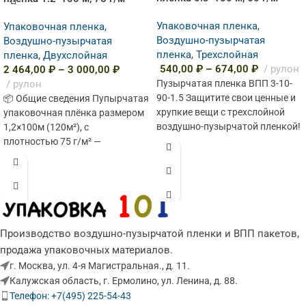
Упаковочная пленка
,
Упаковочная пленка
,
Воздушно-пузырчатая
Воздушно-пузырчатая
пленка
,
Трехслойная
пленка
,
Двухслойная
540,00
₽
–
674,00
₽
рулон
2 464,00
₽
–
3 000,00
₽
рулон
Пузырчатая пленка ВПП 3-10-
90-1.5 Защитите свои ценные и
📦 Общие сведения Пупырчатая
хрупкие вещи с трехслойной
упаковочная плёнка размером
воздушно-пузырчатой пленкой!
1,2×100м (120м²), с
Этот рулон повышенной
плотностью 75 г/м² —
плотности (60 г/м²)
универсальное решение для
надёжной амортизации и
защиты товаров
Производство воздушно-пузырчатой пленки и ВПП пакетов,
продажа упаковочных материалов.
г. Москва, ул. 4-я Магистральная., д. 11.
Калужская область, г. Ермолино, ул. Ленина, д. 88.
Телефон: +7(495) 225-54-43