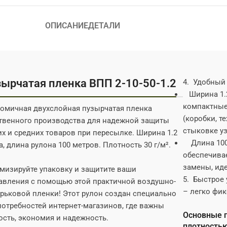
ОПИСАНИЕ
ДЕТАЛИ
ырчатая пленка ВПП 2-10-50-1.2
4. Удобный 
Ширина 1.2
компактные,
омичная двухслойная пузырчатая пленка
(коробки, т
твенного производства для надежной защиты
стыковке уз
их и средних товаров при пересылке. Ширина 1.2
Длина 100 
а, длина рулона 100 метров. Плотность 30 г/м².
обеспечива
замены, ид
мизируйте упаковку и защитите ваши
5. Быстрое 
авления с помощью этой практичной воздушно-
– легко фик
рьковой пленки! Этот рулон создан специально
потребностей интернет-магазинов, где важны
Основные 
ость, экономия и надежность.
плотностью