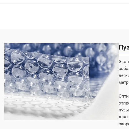
Пуз
Экон
собс
легк
метр
Опти
отпр
пузы
для 
скор