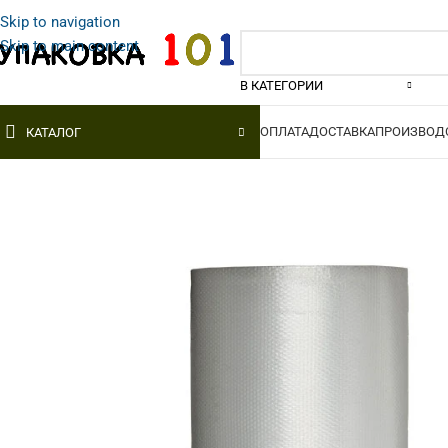
Skip to navigation
Skip to main content
В КАТЕГОРИИ
ОПЛАТА
ДОСТАВКА
ПРОИЗВОД
КАТАЛОГ
ВОЗДУШНО-
СТРЕЙЧ-ПЛЕНКА
ПОЛИ
ПУЗЫРЧАТАЯ ПЛЕНКА
ПЛЕН
Ручная
Двухслойная
1-й со
Машинная