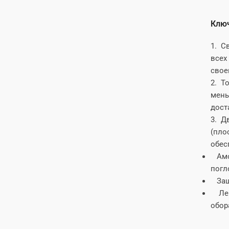
Ключ
1. С
всех
свое
2. То
мень
дост
3. Д
(пло
обес
Амор
погл
Защи
Легк
обор