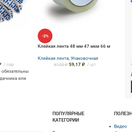
-3%
Клейкая лента 48 мм 47 мкм 66 м
Клейкая лента
,
Упаковочная
₽
пар
59,17
₽
шт
61,00
₽
б обязательны
 дачника или
0% хлопка,
омфорт и
ПОПУЛЯРНЫЕ
ПОЛЕЗ
КАТЕГОРИИ
Видео