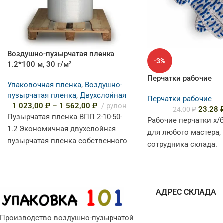
Воздушно-пузырчатая пленка
-3%
1.2*100 м, 30 г/м²
Перчатки рабочие
Упаковочная пленка
,
Воздушно-
пузырчатая пленка
,
Двухслойная
Перчатки рабочие
1 023,00
₽
–
1 562,00
₽
рулон
23,28
24,00
₽
Пузырчатая пленка ВПП 2-10-50-
Рабочие перчатки х/
1.2 Экономичная двухслойная
для любого мастера,
пузырчатая пленка собственного
сотрудника склада.
производства для надежной
Изготовленные из 10
защиты легких и средних товаров
они обеспечивают к
при пересылке. Ширина
«дыхание»
АДРЕС СКЛАДА
Производство воздушно-пузырчатой