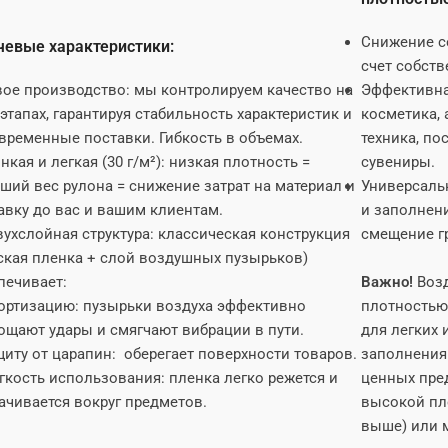
Снижение с
евые характеристики:
счет собств
вое производство: мы контролируем качество на
Эффективная
 этапах, гарантируя стабильность характеристик и
косметика, 
временные поставки. Гибкость в объемах.
техника, по
нкая и легкая (30 г/м²): низкая плотность =
сувениры.
ший вес рулона = снижение затрат на материал и
Универсаль
авку до вас и вашим клиентам.
и заполнени
вухслойная структура: классическая конструкция
смещение гр
ская пленка + слой воздушных пузырьков)
печивает:
Важно!
Возд
тизацию: пузырьки воздуха эффективно
плотностью 
ощают удары и смягчают вибрации в пути.
для легких 
ту от царапин: оберегает поверхности товаров.
заполнения 
ость использования: пленка легко режется и
ценных пре
ачивается вокруг предметов.
высокой пло
выше) или 