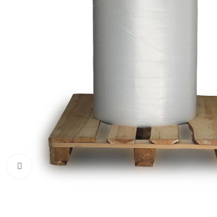
Трехслойная
2-й со
Диспенсеры для стрейч
С большим пузырем
пленки
Нажмите, чтобы увеличить