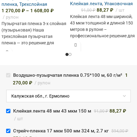
Клейкая лента
,
Упаковочная
пленка
,
Трехслойная
88,27
₽
шт
91,00
₽
1 270,00
₽
–
1 608,00
₽
Клейкая лента 48 мм шириной,
рулон
43 мкм толщиной и длиной 150
Пузырчатая пленка 3-х слойная
метров в рулоне –
(пузырьковая) Наша
профессиональное решение для
трехслойная пузырчатая
бизнеса и
пленка — это решение для
упаковки хрупких, ценных и
бьющихся товаров. Два
Воздушно-пузырчатая пленка 0.75*100 м, 60 г/м²
1
270,00
₽
рулон
Клейкая лента 48 мм 43 мкм 150 м
88,27
₽
91,00
₽
шт
Стрейч-пленка 17 мкм 500 мм 324 м, 2.7 кг
594,00
₽