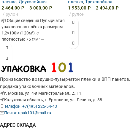
пленка
,
Двухслойная
пленка
,
Трехслойная
2 464,00
₽
–
3 000,00
₽
1 953,00
₽
–
2 494,00
₽
рулон
рулон
📦 Общие сведения Пупырчатая
упаковочная плёнка размером
1,2×100м (120м²), с
плотностью 75 г/м² —
универсальное решение для
надёжной амортизации и
защиты товаров
Производство воздушно-пузырчатой пленки и ВПП пакетов,
продажа упаковочных материалов.
г. Москва, ул. 4-я Магистральная., д. 11.
Калужская область, г. Ермолино, ул. Ленина, д. 88.
Телефон: +7(495) 225-54-43
Почта: upak101@mail.ru
АДРЕС СКЛАДА