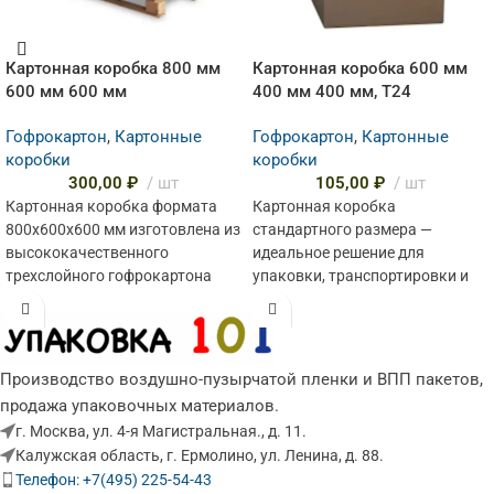
Картонная коробка 800 мм
Картонная коробка 600 мм
600 мм 600 мм
400 мм 400 мм, Т24
Гофрокартон
,
Картонные
Гофрокартон
,
Картонные
коробки
коробки
300,00
₽
шт
105,00
₽
шт
Картонная коробка формата
Картонная коробка
800х600х600 мм изготовлена из
стандартного размера —
высококачественного
идеальное решение для
трехслойного гофрокартона
упаковки, транспортировки и
марки Т24. Это оптимальное
хранения самых разных вещей.
решение для упаковки
Благодаря усиленному
крупногабаритных и тяжелых
гофрокартону марки Т24
Производство воздушно-пузырчатой пленки и ВПП пакетов,
продажа упаковочных материалов.
г. Москва, ул. 4-я Магистральная., д. 11.
Калужская область, г. Ермолино, ул. Ленина, д. 88.
Телефон: +7(495) 225-54-43